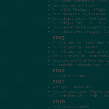
Festival international d'Aquarelle 
Saint Georges du Vièvre
Salon d'Arts Plastiques – L'Aigle
Salon des Arts au pays d'Ouche 
Salon de printemps - Pont Aude
Salon de printemps - Saint Aubin
Salon des Artistes Indépendants
Salon des œuvres sur papier - Ca
2013
Salon d'automne - Pont Audemer
Salon d'automne - Brionne
Salon d'automne - Elbeuf sur Sei
Fabrique de la Risle - Beaumont l
Vagabondages Pont-Audemer - Ex
Biennale internationale d'aquarel
2012
Salon d'art - Mennecy
2011
"Art Expo" – Ballancourt
Festival d'aquarelles - Milly-la-Fo
Salon de l'herboriste - Milly-la-Fo
2010
Salon d'art – Boutigny