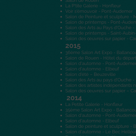
Salon de Rouen
La P'tite Galerie - Honfleur
Voir s'émouvoir - Pont-Audemer
Salon de Peinture et sculpture 
Salon de printemps - Pont-Aude
Salon des Arts au Pays d'Ouche -
Salon de printemps - Saint-Aubin
Salon des œuvres sur papier - C
2015
36ème Salon Art Expo - Ballanco
Salon de Rouen - Hôtel du dépa
Salon d'automne - Pont-Audeme
Salon d'automne - Elbeuf
Salon d'été – Beuzeville
Salon des Arts au pays d'Ouche -
Salon des artistes indépendants
Salon des œuvres sur papier – C
2014
La Petite Galerie - Honfleur
35ème Salon Art Expo - Ballancou
Salon d'automne - Pont-Audeme
Salon d'automne - Elbeuf
Salon de peinture et sculpture - 
Salon d'automne - Le Bec Hellou