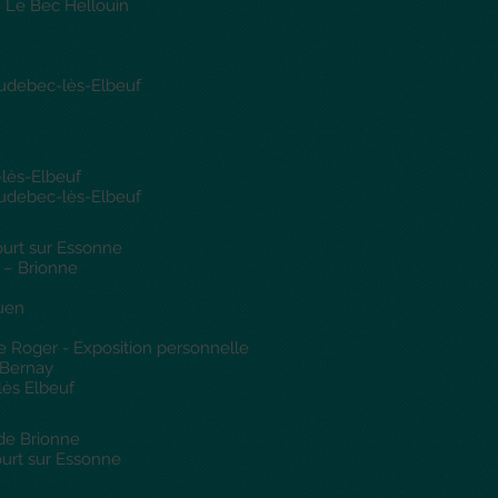
- Le Bec Hellouin
audebec-lès-Elbeuf
-lès-Elbeuf
audebec-lès-Elbeuf
ourt sur Essonne
e – Brionne
ouen
e Roger - Exposition personnelle
 Bernay
 lès Elbeuf
de Brionne
ourt sur Essonne