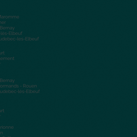
- Maromme
mer
 Bernay
-lès-Elbeuf
audebec-les-Elbeuf
urt
rtement
r
 Bernay
 normands - Rouen
audebec-lès-Elbeuf
rt
r
Brionne
in