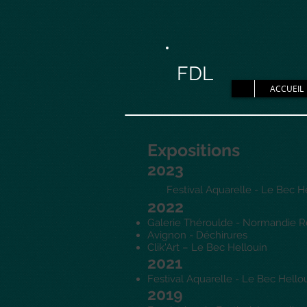
FDL
ACCUEIL
Expositions
2023
Festival Aquarelle - Le Bec He
2022
Galerie Théroulde - Normandie R
Avignon - Déchirures
Clik'Art – Le Bec Hellouin
2021
Festival Aquarelle - Le Bec Hello
2019