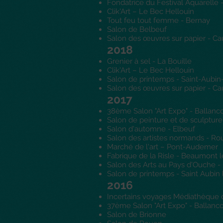
Fondatrice du Festival Aquarelle 
Clik'Art – Le Bec Hellouin
Tout feu tout femme - Bernay
Salon de Belbeuf
Salon des œuvres sur papier - C
2018
Grenier à sel - La Bouille
Clik'Art – Le Bec Hellouin
Salon de printemps - Saint-Aubin
Salon des œuvres sur papier - C
2017
38ème Salon "Art Expo" - Ballanc
Salon de peinture et de sculptur
Salon d'automne - Elbeuf
Salon des artistes normands - R
Marché de l'art – Pont-Audemer
Fabrique de la Risle - Beaumont l
Salon des Arts au Pays d'Ouche -
Salon de printemps - Saint Aubin
2016
Incertains voyages Médiathèque 
37ème Salon "Art Expo" - Ballanc
Salon de Brionne