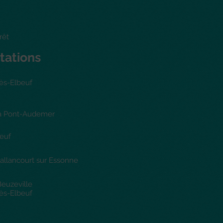
orêt
tations
ès-Elbeuf
rt à Pont-Audemer
beuf
Ballancourt sur Essonne
 Beuzeville
ès-Elbeuf