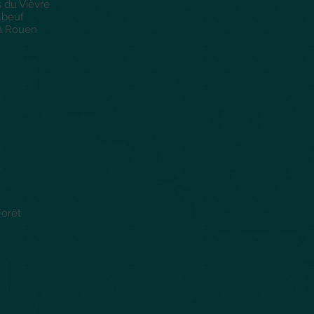
s du Vièvre
lbeuf
à Rouen
Forêt