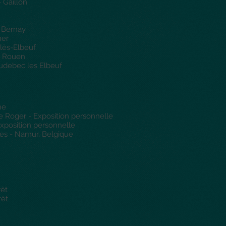
- Gaillon
– Bernay
mer
-lès-Elbeuf
 - Rouen
udebec les Elbeuf
ne
e Roger - Exposition personnelle
position personnelle
les - Namur, Belgique
rêt
rêt