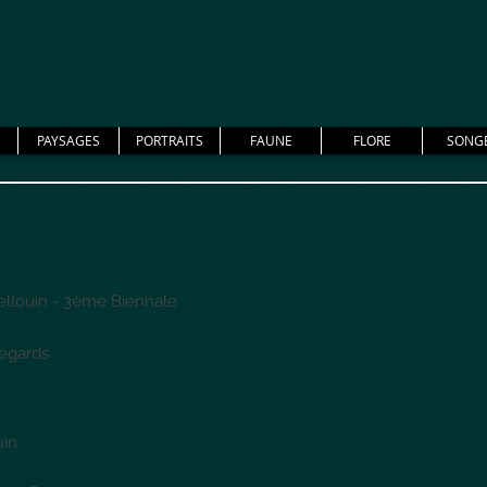
PAYSAGES
PORTRAITS
FAUNE
FLORE
SONG
llouin - 3ème Biennale
egards
uin